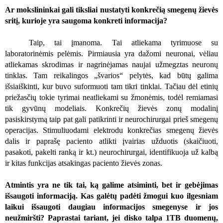
Ar mokslininkai gali tiksliai nustatyti konkrečią smegenų žievės
sritį, kurioje yra saugoma konkreti informacija?
Taip, tai įmanoma. Tai atliekama tyrimuose su
laboratorinėmis pelėmis. Pirmiausia yra dažomi neuronai, vėliau
atliekamas skrodimas ir nagrinėjamas naujai užmegztas neuronų
tinklas. Tam reikalingos „švarios“ pelytės, kad būtų galima
išsiaiškinti, kur buvo suformuoti tam tikri tinklai. Tačiau dėl etinių
priežasčių tokie tyrimai neatliekami su žmonėmis, todėl remiamasi
tik gyvūnų modeliais. Konkrečių žievės zonų modalinį
pasiskirstymą taip pat gali patikrinti ir neurochirurgai prieš smegenų
operacijas. Stimuliuodami elektrodu konkrečias smegenų žievės
dalis ir paprašę paciento atlikti įvairias užduotis (skaičiuoti,
pasakoti, pakelti ranką ir kt.) neurochirurgai
, identifikuoja už kalbą
ir kitas funkcijas atsakingas paciento žievės zonas.
Atmintis yra ne tik tai, ką galime atsiminti, bet ir gebėjimas
išsaugoti informaciją. Kas galėtų padėti
žmogui kuo ilgesniam
laikui išsaugoti daugiau informacijos smegenyse ir jos
neužmiršti? Paprastai tariant, jei disko talpa 1TB duomenų,