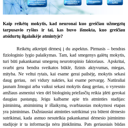
Kaip reikėtų mokytis, kad neuronai kuo greičiau užmegztų
tarpusavio ryšius ir tai, kas buvo išmokta, kuo greičiau
atsidurtų ilgalaikėje atmintyje?
Reikėtų atkreipti dėmesį į du aspektus
.
Pirmasis – bendras
fiziologinio lygio palaikymas. Tam, kad smegenys galėtų mokytis,
turi būti pakankamai smegenų neurotropinio faktoriaus. Apskritai,
svarbi gera bendra sveikatos būklė, fizinis aktyvumas, miegas,
mityba. Ne veltui rytais, kai esame gerai pailsėję, mokytis sekasi
daug geriau,
nei vidury nakties, kai esame pervargę. Natūraliai
jaunam žmogui arba vaikui sekasi mokytis daug geriau, o vyresnio
amžiaus asmeniui vien dėl biologinių priežasčių reikia įdėti gerokai
daugiau pastangų. Jeigu kalbame apie tris atminties stadijas:
įsiminimą, atsiminimą ir išlaikymą, svarbiausias mokymosi etapas
yra įsiminimas. Dažniausiai atminties sutrikimai yra būtent dėmesio
sutrikimai, kada asmuo nesutelkia pakankamai dėmesio įsiminimo
stadijoje ir ta informacija nėra įtinklinima. Pats geriausiais būdas