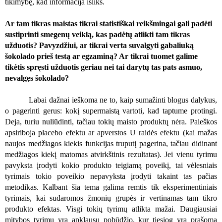
tikimybę, kad informacija išliks.
Ar tam tikras maistas tikrai statistiškai reikšmingai gali padėti
sustiprinti smegenų veiklą, kas padėtų atlikti tam tikras
užduotis? Pavyzdžiui, ar tikrai verta suvalgyti gabaliuką
šokolado prieš testą ar egzaminą? Ar tikrai tuomet galime
tikėtis spręsti užduotis geriau nei tai darytų tas pats asmuo
,
nevalgęs šokolado?
Labai dažnai ieškoma ne to, kaip sumažinti blogus dalykus,
o pagerinti gerus: kokį supermaistą
vartoti, kad taptume proting
i.
Deja, turiu nuliūdinti, tačiau tokių maisto produktų nėra. Paieškos
apsiriboja placebo efektu ar apverstos U raidės efektu (kai mažas
naujos medžiagos kiekis funkcijas truputį pagerina, tačiau didinant
medžiagos kiekį matomas atvirkštinis rezultatas). Jei vienu tyrimu
pavyksta įrodyti kokio produkto teigiamą poveikį, tai vėlesniais
tyrimais tokio poveikio nepavyksta įrodyti takaint tas pačias
metodikas. Kalbant šia tema galima remtis tik eksperimentiniais
tyrimais, kai sudaromos žmonių grupės ir vertinamas tam tikro
produkto efektas. Visgi tokių tyrimų atlikta mažai. Daugiausiai
mitybos tyrimų yra apklausų pobūdžio, kur tiesiog yra prašoma