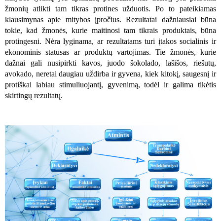
žmonių atlikti tam tikras protines užduotis. Po to pateikiamas
klausimynas apie mitybos įpročius. Rezultatai dažniausiai būna
tokie, kad žmonės, kurie maitinosi tam tikrais produktais, būna
protingesni. Nėra lyginama, ar rezultatams turi įtakos socialinis ir
ekonominis statusas ar produktų vartojimas. Tie žmonės, kurie
dažnai gali nusipirkti kavos, juodo šokolado
, lašišos
, riešutų,
avokado, neretai daugiau uždirba ir gyvena, kiek kitokį, saugesnį ir
protiškai labiau stimuliuojantį, gyvenimą
, todėl ir galima tikėtis
skirtingų rezultatų.