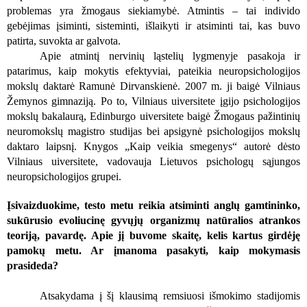
problemas yra žmogaus siekiamybė. Atmintis – tai individo
gebėjimas įsiminti, sisteminti, išlaikyti ir atsiminti tai, kas buvo
patirta, suvokta ar galvota.
Apie atmintį nervinių ląstelių lygmenyje pasakoja ir
patarimus, kaip mokytis efektyviai, pateikia neuropsichologijos
mokslų daktarė Ramunė Dirvanskienė. 2007 m. ji baigė Vilniaus
Žemynos gimnaziją. Po to, Vilniaus uiversitete įgijo psichologijos
mokslų bakalaurą, Edinburgo uiversitete baigė Žmogaus pažintinių
neuromokslų magistro studijas bei apsigynė psichologijos mokslų
daktaro laipsnį. Knygos „Kaip veikia smegenys“ autorė dėsto
Vilniaus uiversitete, vadovauja Lietuvos psichologų sąjungos
neuropsichologijos grupei.
Įsivaizduokime, testo metu reikia atsiminti anglų gamtininko,
sukūrusio evoliucinę gyvųjų organizmų natūralios atrankos
teoriją, pavardę. Apie jį buvome skaitę, kelis kartus girdėję
pamokų metu. Ar įmanoma pasakyti, kaip mokymasis
prasideda?
Atsakydama į šį klausimą remsiuosi išmokimo stadijomis