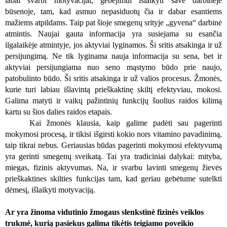
labai svarbi motyvacijai, gebėjimui išlaikyti save darbinėje
būsenoje,
tam, kad
asmuo nepasiduotų čia ir dabar esantiems
mažiems atpildams. Taip pat šioje smegenų srityje „gyvena“ darbinė
atmintis. Naujai gauta informacija yra susiejama su esančia
ilgalaikėje atmintyje, jos aktyviai lyginamos. Ši sritis atsakinga ir už
persijungimą. Ne tik lyginama nauja informacija su sena, bet ir
aktyviai persijungiama nuo seno mąstymo būdo prie naujo,
patobulinto būdo. Ši sritis atsakinga ir už valios procesus. Žmonės,
kurie
turi labiau išlavintą prieškaktinę skiltį efektyviau
, mokosi.
Galima matyti ir vaikų pažintinių funkcijų šuolius raidos kilimą
kartu su šios dalies raidos etapais.
Kai žmonės klausia, kaip galime padėti sau pagerinti
mokymosi procesą
, ir tikisi išgirsti kokio nors
vitamino pavadinimą,
taip tikrai nebus. Geriausias būdas pagerinti mokymosi efektyvumą
yra gerinti smegenų sveikatą. Tai yra tradiciniai dalykai: mityba,
miegas, fizinis aktyvumas. Na, ir svarbu lavinti smegenų žievės
prieškaktines skilties funkcijas tam, kad geriau gebėtume sutelkti
dėmesį, išlaikyti motyvaciją.
Ar yra žinoma vidutinio žmogaus slenkstinė fizinės veiklos
trukmė, kurią pasiekus galima tikėtis teigiamo poveikio