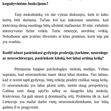
kognityvinėms funkcijoms?
Tarp mokslininkų vis dar vyksta diskusijos
, kiek to laiko
turėtų būti skiriama. Tačiau kol kas laikomasi sutarimo, kad
kiekvieną dieną naudinga būtų užsiimti mažiausiai 30 min. vidutinio
intensyvumo fizine veikla. Turiu omenyje, aerobinę veiklą.
Nekalbame apie įvairius ištvermės ar kitus pratimus, kurie taip pat
yra svarbūs.
Kodėl užuot pasirinkusi gydytojo profesiją (tarkime
, neurologo
ar neurochirurgo), pasirinkote kitokį, bet labai artimą kelią?
Pirmiausia baigiau psichologijos mokslų studijas. Vėliau
supratau, kad neuromokslai mane tikrai labai domina. Tuo labiau,
kad ir norint tapti gydytoja, būtų reikėję pradėti visiškai naują kelią.
O neuromokslai yra labai įdomi sritis, turinti daug perspektyvų.
Galima rasti daug sąlyčio taškų su daugeliu kitų mokslų.
Kiekvienas čia gali atrasti jį dominančią sritį. Problema tik ta, kad
Lietuvoje yra mažai darbo vietų neuromokslininkams, kur būtų
galima iš to pragyventi.