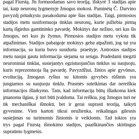
pagal Fiurstą. Jis
formuodamas savo teoriją
, išskyrė 3 stadijas apie
tai, kaip neuronų lygmenyje žmogus mokosi. Paminėtą Č. Darvino
pavyzdį pritaikysiu pasakodama apie šias stadijas. Taigi, pirmosios
stadijos metu susiformuoja tinklas neuronų, kurie įsižiebia pirmą
kartą išgirdus
gamtininko pavardę. Mokinys dar nežino, nei kas šis
žmogus, nei kuo jis žymus. Pirmosios stadijos metu vyksta tik
atpažinimas. Stadijos pabaigoje mokinys geba atpažinti, jog tai yra
informacija, su kuria buvo susidurta
praeityje. Antrosios stadijos
metu naujai gauta informacija siejama su senąja. Pradedami megzti
neuroniniai tinklai, susiejantys egzistuojančius tinklus su naujuoju,
kuris reprezentuoja šią pavardę. Pavyzdžiui, žinios apie gyvūnus,
evoliuciją, žmogaus ryšius su kitomis gyvybės rūšimis yra
jungiamos
su naujuoju tinklu. Prasmės suteikimas dar nereiškia
informacijos išlaikymo. Tam, kad informacija būtų išlaikoma kiek
įmanoma ilgiau, ji turi būti įvaldoma. Tai reiškia, jog žmogus turi ne
tik mechaniškai išmokti
, bet ir gerai suprasti teoriją, taikyti
gyvenime. Vien kartoti tikrai neužtenka, reikalingas gilesnis
susiejimas su turimomis žiniomis ir veiklomis. Tad tokios yra
trys
pagal Fiurstą išmokimo stadijos, paaiškinančios skirtingus
supratimo lygmenis.