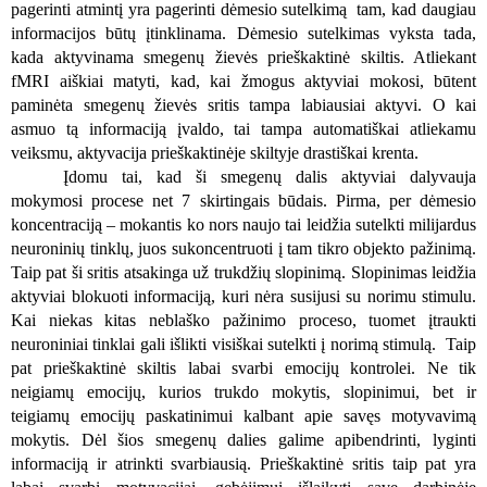
pagerinti atmintį yra pagerinti dėmesio sutelkimą
tam
, kad daugiau
informacijos būtų įtinklinama. Dėmesio sutelkimas vyksta tada,
kada aktyvinama smegenų žievės prieškaktinė skiltis. Atliekant
fMRI aiškiai matyti, kad, kai žmogus aktyviai mokosi, būtent
paminėta smegenų žievės sritis tampa labiausiai aktyvi. O kai
asmuo tą informaciją įvaldo, tai tampa automatiškai atliekamu
veiksmu, aktyvacija prieškaktinėje skiltyje drastiškai krenta.
Įdomu tai, kad ši smegenų dalis aktyviai dalyvauja
mokymosi procese net 7 skirtingais būdais. Pirma, per dėmesio
koncentraciją – mokantis ko nors naujo tai leidžia sutelkti milijardus
neuroninių tinklų, juos sukoncentruoti į tam tikro objekto pažinimą.
Taip pat ši sritis atsakinga už trukdžių slopinimą. Slopinimas leidžia
aktyviai blokuoti informaciją, kuri nėra susijusi su norimu stimulu.
Kai niekas kitas neblaško pažinimo proceso, tuomet įtraukti
neuroniniai tinklai gali išlikti visiškai sutelkti į norimą stimulą. Taip
pat prieškaktinė skiltis labai svarbi emocijų kontrolei. Ne tik
neigiamų emocijų, kurios trukdo mokytis, slopinimui, bet ir
teigiamų emocijų paskatinimui kalbant apie savęs motyvavimą
mokytis. Dėl šios smegenų dalies galime apibendrinti, lyginti
informaciją ir atrinkti svarbiausią. Prieškaktinė sritis taip pat yra