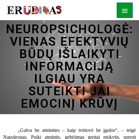
NEUROPSICHOLOGĖ:
VIENAS EFEKTYVIŲ
BŪDŲ IŠLAIKYTI
INFORMACIJĄ
ILGIAU YRA
SUTEIKTI JAI
EMOCINĮ KRŪVĮ
„Galva be atminties – kaip tvirtovė be įgulos“, – teigė
Napoleonas. Puiki atmintis, gebėjimas greitai mokytis, spręsti