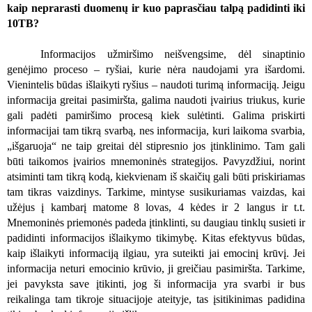
kaip neprarasti duomenų ir kuo paprasčiau talpą padidinti iki
10TB?
Informacijos užmiršimo neišvengsime, dėl sinaptinio
genėjimo proceso – ryšiai, kurie nėra naudojami
yra išardomi.
Vienintelis būdas išlaikyti ryšius – naudoti turimą informaciją. Jeigu
informacija greitai pasimiršta, galima naudoti įvairius triukus, kurie
gali padėti pamiršimo procesą kiek sulėtinti. Galima
priskirti
informacijai tam tikrą svarbą, nes informacija, kuri laikoma svarbia
,
„išgaruoja“ ne taip greitai dėl stipresnio jos įtinklinimo. Tam gali
būti taikomos įvairios mnemoninės strategijos. Pavyzdžiui, norint
atsiminti tam tikrą kodą, kiekvienam iš skaičių gali būti priskiriamas
tam tikras vaizdinys. Tarkime, mintyse susikuriamas vaizdas, kai
užėjus į kambarį matome 8 lovas, 4 kėdes ir 2 langus ir t.t.
Mnemoninės priemonės padeda įtinklinti, su daugiau tinklų susieti ir
padidinti informacijos išlaikymo tikimybę. Kitas efektyvus būdas,
kaip išlaikyti informaciją ilgiau, yra suteikti jai emocinį krūvį. Jei
informacija neturi emocinio krūvio, ji greičiau pasimiršta. Tarkime,
jei pavyksta save įtikinti, jog ši informacija yra svarbi ir bus
reikalinga tam tikroje situacijoje ateityje, tas įsitikinimas padidina