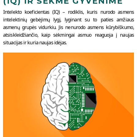
(IQ) IR SĖKMĖ GYVENIME
Intelekto koeficientas (IQ) – rodiklis, kuris nurodo asmens
intelektinių gebėjimų lygį, lyginant su to paties amžiaus
asmenų grupės vidurkiu. Jis nenurodo asmens kūrybiškumo,
atsiskleidžiančio, kaip sėkmingai asmuo reaguoja į naujas
situacijas ir kuria naujas idėjas.