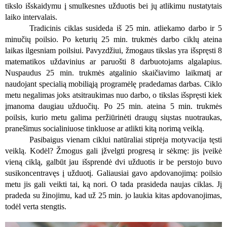
tikslo išskaidymu į smulkesnes užduotis bei jų atlikimu nustatytais
laiko intervalais.
Tradicinis ciklas susideda iš 25 min. atliekamo darbo ir 5
minučių poilsio. Po keturių 25 min. trukmės darbo ciklų ateina
laikas ilgesniam poilsiui. Pavyzdžiui, žmogaus tikslas yra išspręsti 8
matematikos uždavinius ar paruošti 8 darbuotojams algalapius.
Nuspaudus 25 min. trukmės atgalinio skaičiavimo laikmatį ar
naudojant specialią mobiliąją programėlę pradedamas darbas. Ciklo
metu negalimas joks atsitraukimas nuo darbo, o tikslas išspręsti kiek
įmanoma daugiau užduočių. Po 25 min. ateina 5 min. trukmės
poilsis, kurio metu galima peržiūrinėti draugų siųstas nuotraukas,
pranešimus socialiniuose tinkluose ar atlikti kitą norimą veiklą.
Pasibaigus vienam ciklui natūraliai stiprėja motyvacija tęsti
veiklą. Kodėl? Žmogus gali įžvelgti progresą ir sėkmę: jis įveikė
vieną ciklą, galbūt jau išsprendė dvi užduotis ir be perstojo buvo
susikoncentravęs į užduotį. Galiausiai gavo apdovanojimą: poilsio
metu jis gali veikti tai, ką nori. O tada prasideda naujas ciklas. Jį
pradeda su žinojimu, kad už 25 min. jo laukia kitas apdovanojimas,
todėl verta stengtis.