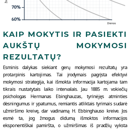
KAIP MOKYTIS IR PASIEKTI
AUKŠTŲ MOKYMOSI
REZULTATŲ?
Esminis dalykas siekiant gerų mokymosi rezultatų yra
protarpinis kartojimas. Tai įrodymais pagrįsta efektyvi
mokymosi strategija, kai išmokta informacija kartojama tam
tikrais nustatytais laiko intervalais. Jau 1885 m. vokiečių
psichologas Hermanas Ebinghauzas, tyrinėjęs atminties
dėsningumus ir ypatumus, remiantis atliktais tyrimais sudarė
užmiršimo kreivę, dar vadinamą H. Ebbinghauso kreive. Jos
esmė ta, jog žmogus didumą išmoktos informacijos
eksponentiškai pamiršta, o užmiršimas iš pradžių vyksta