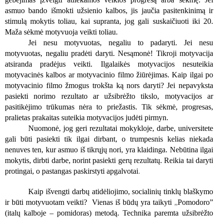
asmuo bando išmokti užsienio kalbos, jis jaučia pasitenkinimą ir
stimulą mokytis toliau, kai supranta, jog gali suskaičiuoti iki 20.
Maža sėkmė motyvuoja veikti toliau.
Jei nesu motyvuotas, negaliu to padaryti. Jei nesu
motyvuotas, negaliu pradėti daryti. Nesąmonė! Tikroji motyvacija
atsiranda pradėjus veikti. Ilgalaikės motyvacijos nesuteikia
motyvacinės kalbos ar motyvacinio filmo žiūrėjimas. Kaip ilgai po
motyvacinio filmo žmogus trokšta ką nors daryti? Jei nepavyksta
pasiekti norimo rezultato ar užsibrėžto tikslo, motyvacijos ar
pasitikėjimo trūkumas nėra to priežastis. Tik sėkmė, progresas,
pralietas prakaitas suteikia motyvacijos judėti pirmyn.
Nuomonė, jog geri rezultatai mokykloje, darbe, universitete
gali būti pasiekti tik ilgai dirbant, o trumpesnis kelias niekada
nenuves ten, kur asmuo iš tikrųjų nori, yra klaidinga. Nebūtina ilgai
mokytis, dirbti darbe, norint pasiekti gerų rezultatų. Reikia tai daryti
protingai, o pastangas paskirstyti apgalvotai
.
Kaip išvengti darbų atidėliojimo, socialinių tinklų blaškymo
ir būti motyvuotam veikti? Vienas iš būdų yra taikyti
„
Pomodoro”
(italų kalboje – pomidoras) metodą. Technika paremta užsibrėžto