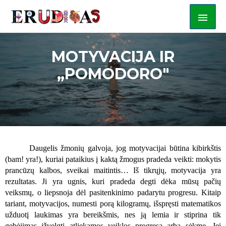
MOTYVACIJA IR
„POMODORO"
Daugelis žmonių galvoja, jog motyvacijai būtina kibirkštis
(bam! yra!), kuriai pataikius į kaktą žmogus pradeda veikti: mokytis
prancūzų kalbos, sveikai maitintis… Iš tikrųjų, motyvacija yra
rezultatas. Ji yra ugnis, kuri pradeda degti dėka mūsų pačių
veiksmų, o liepsnoja dėl pasitenkinimo padarytu progresu. Kitaip
tariant, motyvacijos, numesti porą kilogramų, išspręsti matematikos
užduotį laukimas yra bereikšmis, nes ją lemia ir stiprina tik
gebėjimas įžvelgti atliekamos veiklos progresą arba sėkm
ę
. Jei